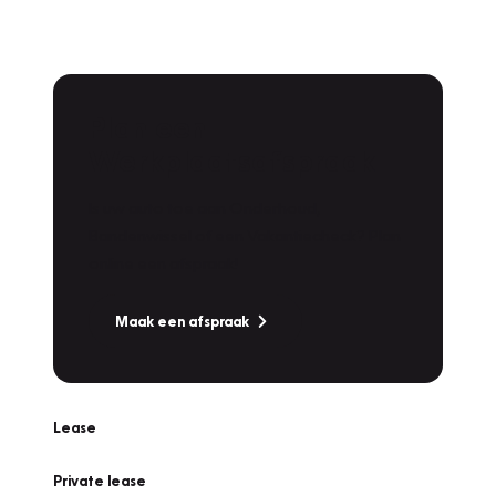
Plan een
Werkplaatsafspraak
Is uw auto toe aan Onderhoud,
Bandenwissel of een Vakantiecheck? Plan
online een afspraak!
Maak een afspraak
Lease
Private lease