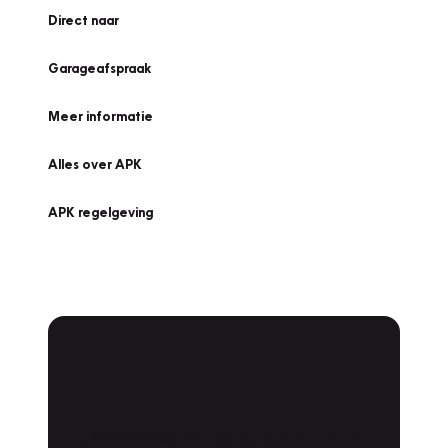
Direct naar
Garageafspraak
Meer informatie
Alles over APK
APK regelgeving
APK Keuring bij
Vakgarage!
Is het weer tijd voor de jaarlijkse APK? Ga