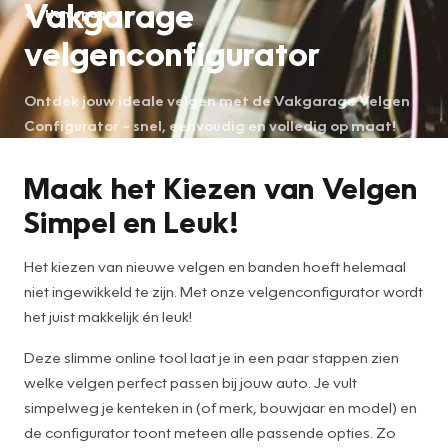
Vakgarage
Homepage
velgenconfigurator
Ontdek jouw ideale velgen met de Vakgarage Velgen
Configurator – snel, eenvoudig en volledig op maat!
Maak het Kiezen van Velgen
Simpel en Leuk!
Het kiezen van nieuwe velgen en banden hoeft helemaal
niet ingewikkeld te zijn. Met onze velgenconfigurator wordt
het juist makkelijk én leuk!
Deze slimme online tool laat je in een paar stappen zien
welke velgen perfect passen bij jouw auto. Je vult
simpelweg je kenteken in (of merk, bouwjaar en model) en
de configurator toont meteen alle passende opties. Zo