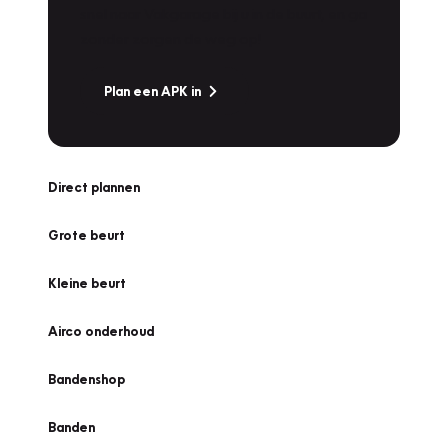
snel naar Vakgarage bij u in de buurt, en ga
zonder zorgen de weg op!
Plan een APK in
Direct plannen
Grote beurt
Kleine beurt
Airco onderhoud
Bandenshop
Banden