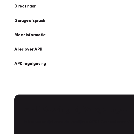
Direct naar
Garageafspraak
Meer informatie
Alles over APK
APK regelgeving
APK Keuring bij Vakgarage!
Is het weer tijd voor de jaarlijkse APK? Ga snel naar V