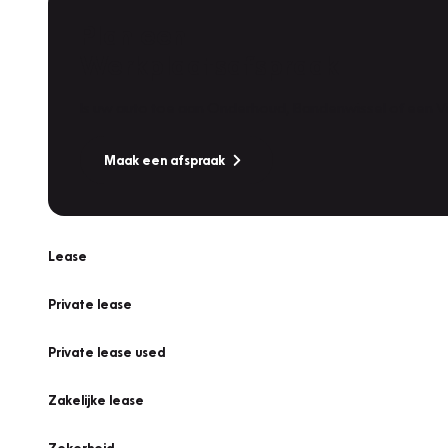
Plan een
Werkplaatsafspraak
Is uw auto toe aan Onderhoud, Bandenwissel of een Va
Maak een afspraak
Lease
Private lease
Private lease used
Zakelijke lease