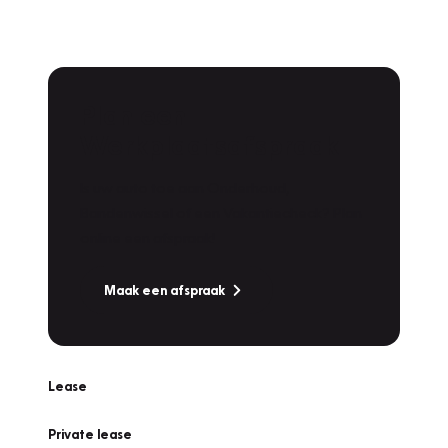
Plan een
Werkplaatsafspraak
Is uw auto toe aan Onderhoud,
Bandenwissel of een Vakantiecheck? Plan
online een afspraak!
Maak een afspraak
Lease
Private lease