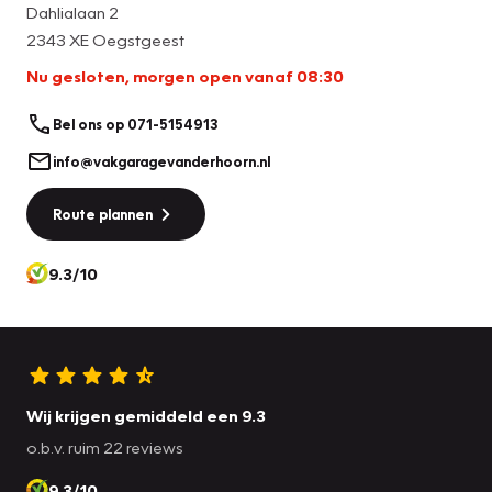
Dahlialaan 2
2343 XE Oegstgeest
Nu gesloten, morgen open vanaf 08:30
Bel ons op 071-5154913
info@vakgaragevanderhoorn.nl
Route plannen
9.3/10
Wij krijgen gemiddeld een 9.3
o.b.v. ruim 22 reviews
9.3/10