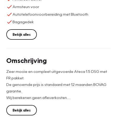
Armsteun voor
Autotelefoonvoorbereiding met Bluetooth
Bagagedek
Bekijk alles
Omschrijving
Zeer mooie en compleet uitgevoerde Ateca 1.5 DSG met
FR pakket.
De genoemde prijs is standaard met 12 maanden BOVAG
garantie.
Wij berekenen geen afleverkosten.
Verlengde garantie t/m 2032 is mogelijk. (vraag naar de
voorwaarden)
Bekijk alles