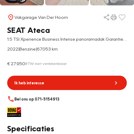
Vakgarage Van Der Hoorn
SEAT Ateca
1.5 TSI Xperience Business Intense panoramadak Garantie mogelijk tot 2032
2022
|
Benzine
|
67.053 km
€ 27.950
BTW niet verrekenbaar
Ik heb interesse
Bel ons op 071-5154913
Specificaties