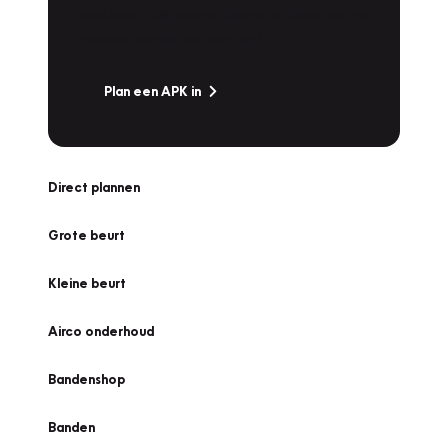
snel naar Vakgarage bij u in de buurt, en ga
zonder zorgen de weg op!
Plan een APK in
Direct plannen
Grote beurt
Kleine beurt
Airco onderhoud
Bandenshop
Banden