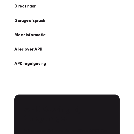
Direct naar
Garageafspraak
Meer informatie
Alles over APK
APK regelgeving
APK Keuring bij
Vakgarage!
Is het weer tijd voor de jaarlijkse APK? Ga