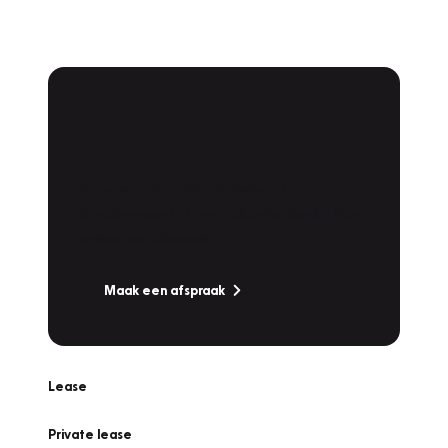
Plan een
Werkplaatsafspraak
Is uw auto toe aan Onderhoud,
Bandenwissel of een Vakantiecheck? Plan
online een afspraak!
Maak een afspraak
Lease
Private lease