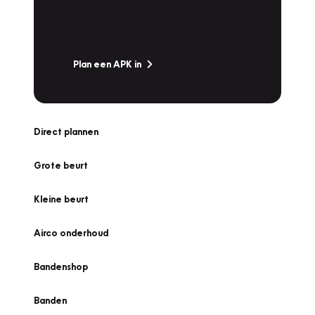
snel naar Vakgarage bij u in de buurt, en ga
zonder zorgen de weg op!
Plan een APK in
Direct plannen
Grote beurt
Kleine beurt
Airco onderhoud
Bandenshop
Banden