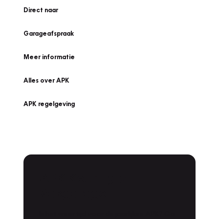
Direct naar
Garageafspraak
Meer informatie
Alles over APK
APK regelgeving
APK Keuring bij
Vakgarage!
Is het weer tijd voor de jaarlijkse APK? Ga