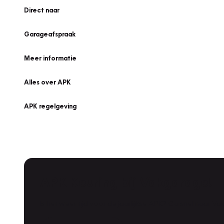
Direct naar
Garageafspraak
Meer informatie
Alles over APK
APK regelgeving
APK Keuring bij Vakgarage!
Is het weer tijd voor de jaarlijkse APK? Ga snel naar V