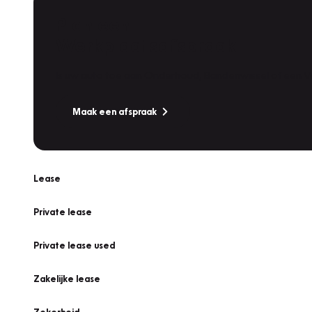
Plan een
Werkplaatsafspraak
Is uw auto toe aan Onderhoud, Bandenwissel of een Va
Maak een afspraak
Lease
Private lease
Private lease used
Zakelijke lease