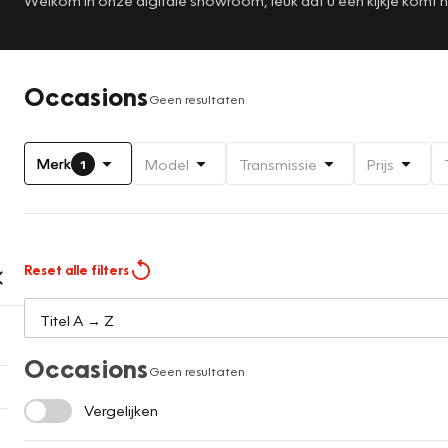
Occasions
Geen resultaten
Merk
Model
Transmissie
Prijs
1
Reset alle filters
Occasions
Geen resultaten
Vergelijken