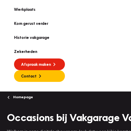
Werkplaats
Kom gerust verder
Historie vakgarage
Zekerheden
Afspraak maken
Contact
Homepage
Occasions bij Vakgarage V
Welkom in onze digitale showroom, leuk dat u een kijkje komt