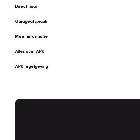
Direct naar
Garageafspraak
Meer informatie
Alles over APK
APK regelgeving
APK Keuring bij Vakgarage!
Is het weer tijd voor de jaarlijkse APK? Ga snel naar V