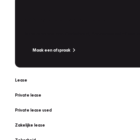
Plan een
Werkplaatsafspraak
Is uw auto toe aan Onderhoud, Bandenwissel of een Va
Maak een afspraak
Lease
Private lease
Private lease used
Zakelijke lease