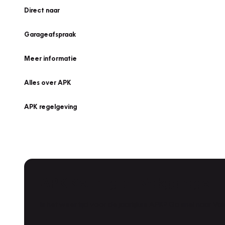
Direct naar
Garageafspraak
Meer informatie
Alles over APK
APK regelgeving
APK Keuring bij Vakgarage!
Is het weer tijd voor de jaarlijkse APK? Ga snel naar V