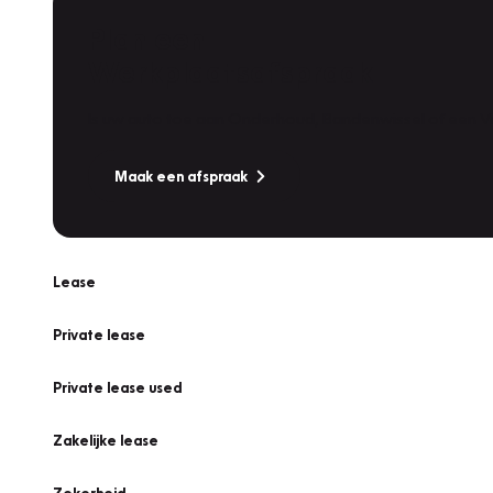
Plan een
Werkplaatsafspraak
Is uw auto toe aan Onderhoud, Bandenwissel of een Va
Maak een afspraak
Lease
Private lease
Private lease used
Zakelijke lease